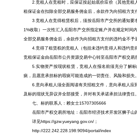
2.竞租人在竞租时，应保证按起始底价应价（其他竞租人
租保证金在扣除全部交易服务佣金后，余款作为向招租方支
3.竞租人在竞得租赁权后，须按岳阳市产交所的通知要求
1%收取）一次性汇入岳阳市产交所指定账户并在规定时间
全部交易服务佣金后，余款作为向招租方支付的违约金不予
4.竞得了租赁权的竞租人（包括未违约竞得人和违约竞得
竞租保证金由岳阳市公共资源交易中心转至岳阳市产权交易
5.实物资产按现状租赁，竞租人在报名前须充分了解标
疵，且愿意承担标的瑕疵可能造成的一切责任、风险和损失
6.意向承租人须全面阅读有关招租文件，意向承租人应到
及标的现状无异议并全部接受，并对有关承诺承担法律责任
七、标的联系人：赖女士15707305666
岳阳市产权交易所地址：岳阳市经济技术开发区狮子山路市国资
详见https://gzw.yueyang.gov.cn/；
http://222.242.228.198:9094/portal/index